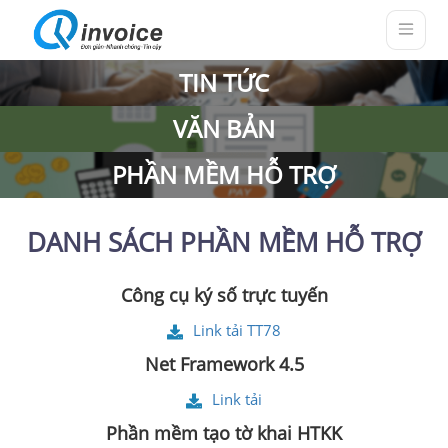
TIN TỨC
VĂN BẢN
PHẦN MỀM HỖ TRỢ
DANH SÁCH PHẦN MỀM HỖ TRỢ
Công cụ ký số trực tuyến
Link tải TT78
Net Framework 4.5
Link tải
Phần mềm tạo tờ khai HTKK